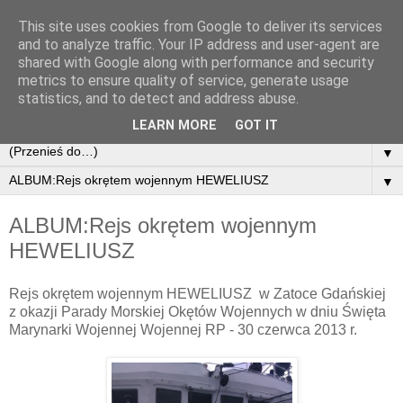
This site uses cookies from Google to deliver its services
Paweł Soroka
and to analyze traffic. Your IP address and user-agent are
shared with Google along with performance and security
metrics to ensure quality of service, generate usage
- Politolog,Dziennikarz,Działacz Gospodarczy,Animator
statistics, and to detect and address abuse.
Kultury, Poeta
LEARN MORE
GOT IT
▼
▼
ALBUM:Rejs okrętem wojennym
HEWELIUSZ
Rejs okrętem wojennym HEWELIUSZ w Zatoce Gdańskiej
z okazji Parady Morskiej Okętów Wojennych w dniu Święta
Marynarki Wojennej Wojennej RP - 30 czerwca 2013 r.